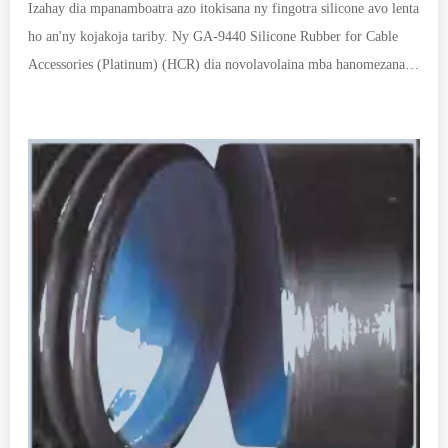
Izahay dia mpanamboatra azo itokisana ny fingotra silicone avo lenta
ho an'ny kojakoja tariby. Ny GA-9440 Silicone Rubber for Cable
Accessories (Platinum) (HCR) dia novolavolaina mba hanomezana
faharetana sy flexibility tsara ho an'ny fampiharana tariby isan-
karazany. Manam-pahaizana manokana izahay amin'ny famokarana
vokatra vita amin'ny fingotra silicone avo lenta izay mahafeno ny
fepetra henjana amin'ny indostrian'ny tariby, manolotra habe sy
fepetra isan-karazany.