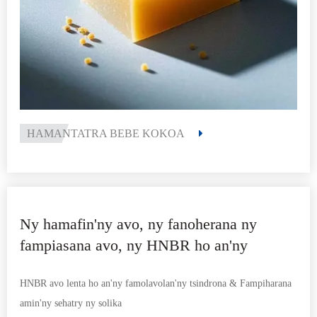
- Votoatin'ny Acrylonitrile: 34% - Namboarina ho an'ny fanoherana
ny menaka voalanjalanja sy ny fahaleovan-tena ambany.
- Viscosity Mooney (ML 1+4 @125°C): 70-90 - Miantoka ny
fahaiza-manao tsara amin'ny famolavolana sy ny extrusion.
- Sanda mitroka iodine: 11-22 - Maneho ny saturation antonony
voafehy mba hampitombo ny fahamarinan-toerana simika sy ny
fanoherana ny fahanterana.
HAMANTATRA BEBE KOKOA
- Hamafin'ny: faritra azo amboarina (oh: 60-90 Shore A) mahafeno
ny fangatahana fampiharana isan-karazany.
Ny hamafin'ny avo, ny fanoherana ny
fampiasana avo, ny HNBR ho an'ny
tsindrona sy ny sehatry ny solika
HNBR avo lenta ho an'ny famolavolan'ny tsindrona & Fampiharana
amin'ny sehatry ny solika