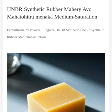
HNBR Synthetic Rubber Mahery Avo
Mahatohitra menaka Medium-Saturation
Famintinana ny vokatra: Fingotra HNBR Synthetic HNBR Synthetic
Rubber Medium-Saturation
HNBR Synthetic Rubber dia novolavolaina mba hanomezana
fampisehoana miavaka amin'ny tontolo indostrialy mibaribary
amin'ny solika sy adin-tsaina. Miaraka amin'ny atiny acrylonitrile
34%, ity fingotra nitrile hydrogène (HNBR) ity dia manome
fanoherana solika tsara kokoa raha mitazona ny fahaiza-manaony sy
ny faharetana, ka mahatonga azy io ho tsara ho an'ny tombo-kase,
gaskets ary singa amin'ny fepetra miasa mafy.
Famaritana ara-teknika lehibe: