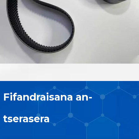
Fifandraisana an-
tserasera