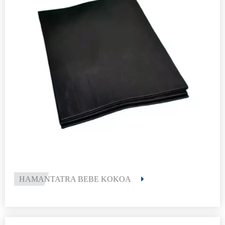
Famandrihana kely indrindra: 50kg
HAMANTATRA BEBE KOKOA