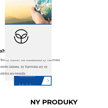
haritra
Herchy Rubber dia mahakasika ny fiarovana
ontolo iainana, ny fiarovana ary ny
aikitra ara-tsosialy.
Hamantatra
bebe kokoa
NY PRODUKY