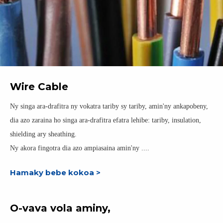
Wire Cable
Ny singa ara-drafitra ny vokatra tariby sy tariby, amin'ny ankapobeny,
dia azo zaraina ho singa ara-drafitra efatra lehibe: tariby, insulation,
shielding ary sheathing.
Ny akora fingotra dia azo ampiasaina amin'ny ....
Hamaky bebe kokoa >
O-vava vola aminy,