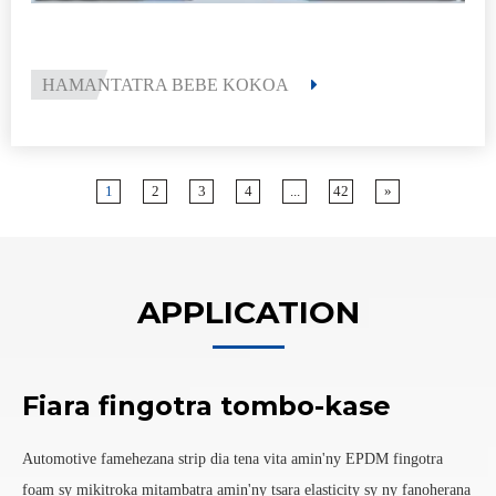
HAMANTATRA BEBE KOKOA
1
2
3
4
...
42
»
APPLICATION
Fiara fingotra tombo-kase
Automotive famehezana strip dia tena vita amin'ny EPDM fingotra
foam sy mikitroka mitambatra amin'ny tsara elasticity sy ny fanoherana