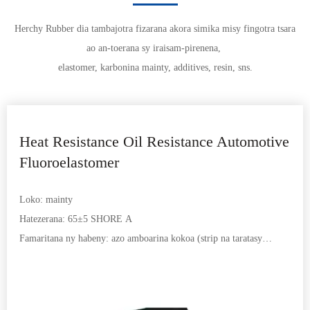
Herchy Rubber dia tambajotra fizarana akora simika misy fingotra tsara
ao an-toerana sy iraisam-pirenena,
elastomer, karbonina mainty, additives, resin, sns.
Heat Resistance Oil Resistance Automotive
Fluoroelastomer
Loko: mainty
Hatezerana: 65±5 SHORE A
Famaritana ny habeny: azo amboarina kokoa (strip na taratasy
mivelatra)
Toe-javatra vulcanization: 175 ℃ * 10min vulcanization faharoa:
200 ℃ * 4h (sokajim-panadinana mahazatra 2mm)