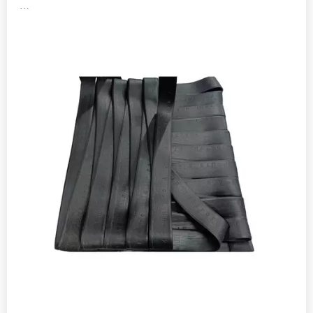
Ny HNBR amin'ny hamafin'ny avo, ny fanoherana avo lenta dia
natao ho an'ny fitakiana ny toeram-pitrandrahana solika sy ny
tontolo indostrialy, manambatra ny fananana mekanika miavaka
miaraka amin'ny fanoherana simika ambony. Namboarina ho an'ny
fizotry ny famolavolana tsindrona, ity fingotra vita amin'ny nitrile
butadiene (HNBR) avoakan'ny hydrogenated nitrile butadiene
(HNBR) ity dia manome faharetana tsy manam-paharoa amin'ny toe-
javatra faran'izay mafy, ao anatin'izany ny fandavahana fanerena avo
lenta, ny fiasan'ny downhole ary ny fitaovana petrochemical.