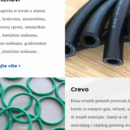
aptivka se koristi u alatnim
, brodovima, automobilima,
lovnoj opremi, metalurškim
, hemijskim mašinama,
kim mašinama, građevinskim
 plastičnim mašinama...
jte više >
Crevo
Klasa cevastih gumenih proizvoda k
koriste za transport gasa, tečnosti, s
ili zrnatih materijala. Sastoji se od
unutrašnjeg i vanjskog gumenog sloj