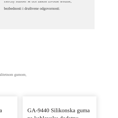
Herchy Rubber se tiče zaštite životne sredine,
bezbednosti i društvene odgovornosti.
valitetnom gumom,
a
GA-9440 Silikonska guma