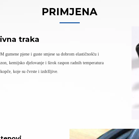
PRIMJENA
vna traka
M gumene pjene i guste smjese sa dobrom elastičnošću i
ozon, kemijsko djelovanje i širok raspon radnih temperatura
opče, koje su čvrste i izdržljive.
stenovi