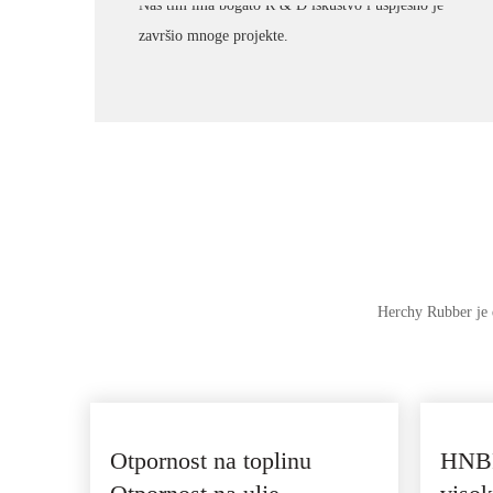
Naš tim ima bogato R & D iskustvo i uspješno je
završio mnoge projekte.
Herchy Rubber je
Otpornost na toplinu
HNBR