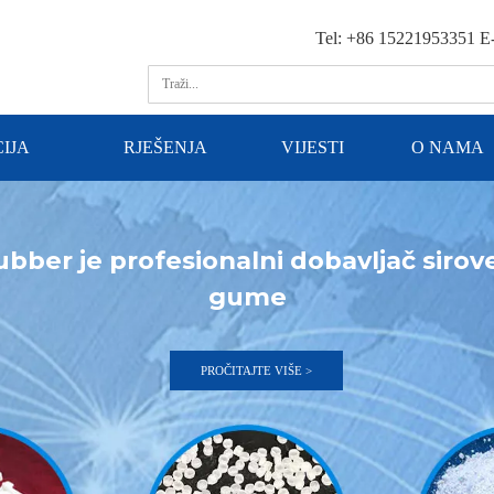
Tel: +86 15221953351 E
IJA
RJEŠENJA
VIJESTI
O NAMA
bber je profesionalni dobavljač sirove
gume
PROČITAJTE VIŠE >