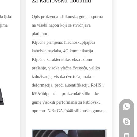
za kablovsku dodatnu
e i
opremu (platina) (HCR)
kcijsko
Opis proizvoda: silikonska guma otporna
ljima
na visoki napon koji se stvrdnjava
platinom.
e
Ključna primjena: hladnoskupljajuća
 za
kabelska navlaka, 4G komunikacija.
uženja,
Ključne karakteristike: ekstruziono
vojstva
prešanje, visoka vlačna čvrstoća, veliko
ću.
izduživanje, visoka čvrstoća, mala
ova
deformacija, proći autentifikaciju RoHS i
utadien
REACH
Mi smo pouzdan proizvođač silikonske
vu
gume visokih performansi za kablovsku
+86 15
a,
opremu. Naša GA-9440 silikonska guma
za kablovsku dodatnu opremu (Platinum)
+86 15
i
(HCR) je dizajnirana da pruži odličnu
izdržljivost i fleksibilnost za različite
+86 15