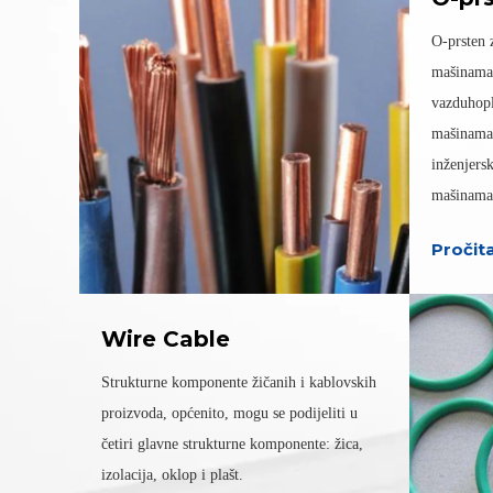
O-prsten z
mašinama
vazduhop
mašinama
inženjers
mašinama,
Pročita
Wire Cable
Strukturne komponente žičanih i kablovskih
proizvoda, općenito, mogu se podijeliti u
četiri glavne strukturne komponente: žica,
izolacija, oklop i plašt.