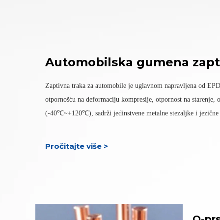
Automobilska gumena zapti
Zaptivna traka za automobile je uglavnom napravljena od EPD
otpornošću na deformaciju kompresije, otpornost na starenje, 
(-40℃~+120℃), sadrži jedinstvene metalne stezaljke i jezične k
Pročitajte više >
O-pr