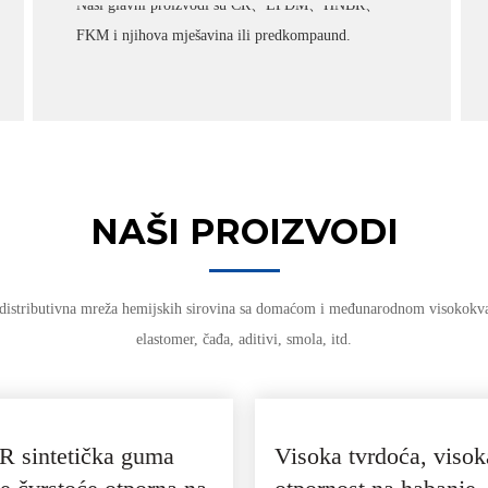
Naši glavni proizvodi su CR、EPDM、HNBR、
FKM i njihova mješavina ili predkompaund.
NAŠI PROIZVODI
 distributivna mreža hemijskih sirovina sa domaćom i međunarodnom visokok
elastomer, čađa, aditivi, smola, itd.
 sintetička guma
Visoka tvrdoća, visok