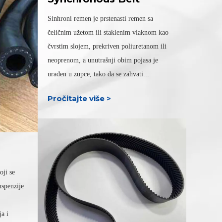
Sinhroni remen je prstenasti remen sa
čeličnim užetom ili staklenim vlaknom kao
čvrstim slojem, prekriven poliuretanom ili
neoprenom, a unutrašnji obim pojasa je
urađen u zupce, tako da se zahvati...
Pročitajte više >
oji se
uspenzije
a i