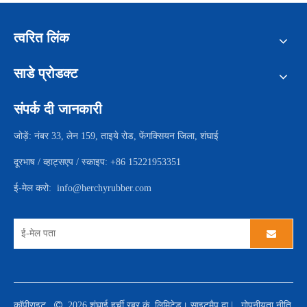
त्वरित लिंक
साडे प्रोडक्ट
संपर्क दी जानकारी
जोड़ें: नंबर 33, लेन 159, ताइये रोड, फेंगक्सियन जिला, शंघाई
दूरभाष / व्हाट्सएप / स्काइप: +86 15221953351
ई-मेल करो:
info@herchyrubber.com
कॉपीराइट

2026
शंघाई हर्ची रबर कं, लिमिटेड।
साइटमैप दा
|
गोपनीयता नीति