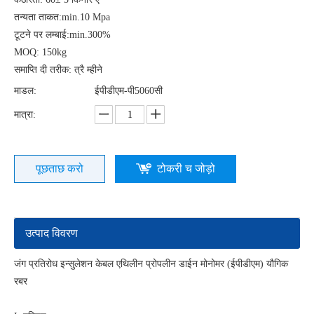
तन्यता ताकत:min.10 Mpa
टूटने पर लम्बाई:min.300%
MOQ: 150kg
समाप्ति दी तरीक: त्रै म्हीने
माडल:
ईपीडीएम-पी5060सी
मात्रा:
पूछताछ करो
टोकरी च जोड़ो
उत्पाद विवरण
जंग प्रतिरोध इन्सुलेशन केबल एथिलीन प्रोपलीन डाईन मोनोमर (ईपीडीएम) यौगिक
रबर