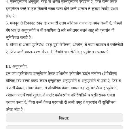
4. एक्सट्रूज़न अनुकूल: रबड़ च अच्छा एक्सट्रूज़न प्रदर्शन ऐ, जिस कन्नै केबल
इन्सुलेशन परतें दा इक चिकनी सतह खत्म होने कन्नै आसान ते कुशल निर्माण सक्षम
होंदा ऐ।
5. मजबूत ते टिकाऊ: रबड़ दी सामग्री उत्तम यांत्रिक ताकत दा घमंड करदी ऐ, जेह्ड़ी
मंग आह् ले अनुप्रयोगें च बी स्थायित्व ते लंबे समें तगर चलने आह् ली प्रदर्शन गी
सुनिश्चित करदी ऐ।
6. मौसम दा अच्छा प्रतिरोध: रबड़ यूवी विकिरण, ओजोन, ते चरम तापमान दे प्रतिरोधी
ऐ, जिस कन्नै बक्ख-बक्ख मौसम दी स्थिति च भरोसेमंद इन्सुलेशन उपलब्ध ऐ।
III. अनुप्रयोग
इस जंग प्रतिरोधक इन्सुलेशन केबल इथिलीन प्रोपलीन डाईन मोनोमर (ईपीडीएम)
यौगिक रबर बक्ख-बक्ख केबल इन्सुलेशन अनुप्रयोगें च अनुप्रयोगें गी पांदा ऐ, जिंदे च
बिजली केबल, संचार केबल, ते औद्योगिक केबल शामल न। एह् भरोसेमंद इन्सुलेशन,
संक्षारक पदार्थें थमां सुरक्षा, ते कठोर पर्यावरणीय परिस्थितियें च प्रतिरोधक क्षमता
प्रदान करदा ऐ, जिस कन्नै केबल प्रणाली दी लम्मी उम्र ते प्रदर्शन गी सुनिश्चित
कीता जंदा ऐ।
पिछला: