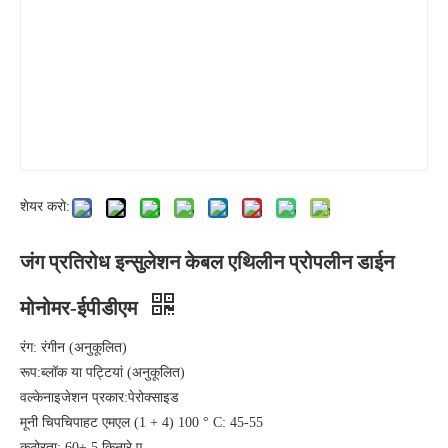
शेयर करो:
जंग प्रतिरोध इन्सुलेशन केबल एथिलीन प्रोपलीन डाईन
मोनोमर-ईपीडीएम
रंग: रंगीन (अनुकूलित)
रूप:ब्लॉक या पट्टियां (अनुकूलित)
वल्केनाइजेशन प्रकार:पेरोक्साइड
मूनी चिपचिपाहट एमएल (1 + 4) 100 ° C: 45-55
कठोरता: 60± 5 किनारे ए