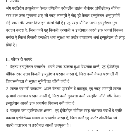
I. परिचय
जंग प्रतिरोध इन्सुलेशन केबल एथिलीन प्रोपलीन डाईन मोनोमर (ईपीडीएम) यौगिक
रबर इक उच्च गुणवत्ता आह् ली रबड़ सामग्री ऐ जेह् ड़ी केबल इन्सुलेशन अनुप्रयोगें
लेई खास तौर उप्पर डिजाइन कीती गेदी ऐ। एह् रबड़ यौगिक उत्तम इन्सुलेशन गुण
प्रदान करदा ऐ, जिस कन्नै एह् बिजली प्रणाली च इस्तेमाल आस्तै इक आदर्श विकल्प
बनांदा ऐ जित्थै बिजली हस्तक्षेप थमां सुरक्षा जां कठोर वातावरण थमां इन्सुलेशन दी लोड़
होंदी ऐ।
II. फीचर ते फायदे
1. बेहतर इन्सुलेशन प्रदर्शन: अपने उच्च ढांकता हुआ स्थिरांक कन्नै, एह् ईपीडीएम
यौगिक रबर उत्तम बिजली इन्सुलेशन प्रदान करदा ऐ, जिस कन्नै केबल प्रणाली दी
विश्वसनीयता ते सुरक्षा सुनिश्चित कीती जंदी ऐ।
2. लागत प्रभावी समाधान: अपने बेहतर प्रदर्शन दे बावजूद, एह् रबड़ सामग्री लागत
प्रभावी समाधान प्रदान करदी ऐ, जिस कन्नै गुणवत्ता कन्नै समझौता कीते बगैर केबल
इन्सुलेशन आस्तै इक आकर्षक विकल्प बनी जंदा ऐ।
3. उत्कृष्ट जंग प्रतिरोधक क्षमता : एह् ईपीडीएम यौगिक रबड़ संक्षारक पदार्थें दे प्रति
बकाया प्रतिरोधक क्षमता दा प्रदर्शन करदा ऐ, जिस कन्नै एह् कठोर औद्योगिक जां
बाहरी वातावरण च इस्तेमाल आस्तै उपयुक्त ऐ।