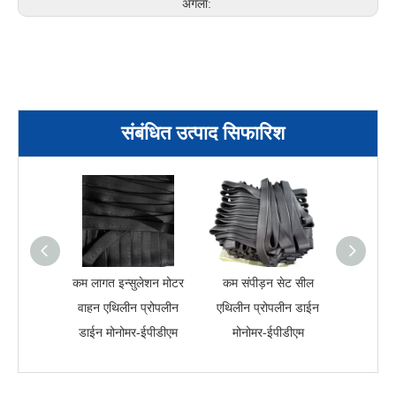
अगला:
संबंधित उत्पाद सिफारिश
कम लागत इन्सुलेशन मोटर
कम संपीड़न सेट सील
गर्मी प्रत
वाहन एथिलीन प्रोपलीन
एथिलीन प्रोपलीन डाईन
प्रोपलीन
डाईन मोनोमर-ईपीडीएम
मोनोमर-ईपीडीएम
ई